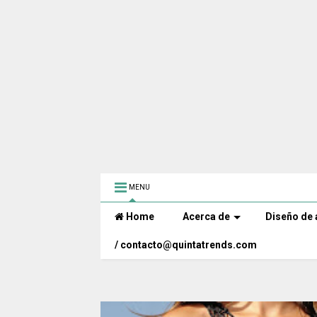
MENU
Home
Acerca de
Diseño de 
/ contacto@quintatrends.com