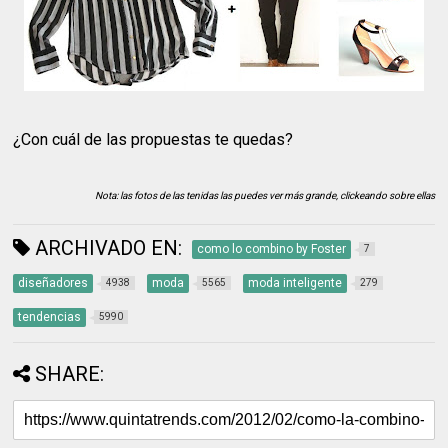
¿Con cuál de las propuestas te quedas?
Nota: las fotos de las tenidas las puedes ver más grande, clickeando sobre ellas
ARCHIVADO EN:
como lo combino by Foster
7
diseñadores
moda
moda inteligente
4938
5565
279
tendencias
5990
SHARE: