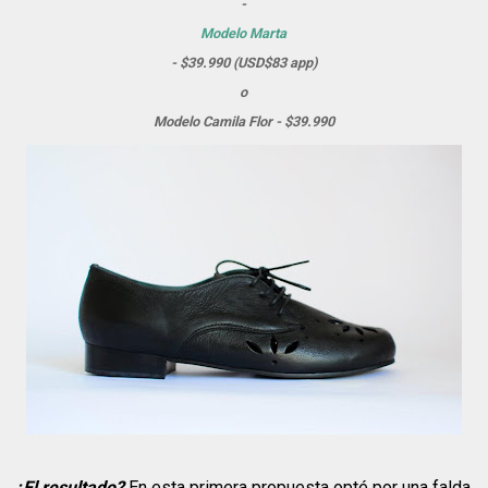
-
Modelo Marta
- $39.990 (USD$83 app)
o
Modelo Camila Flor - $39.990
¿El resultado?
En esta primera propuesta opté por una falda