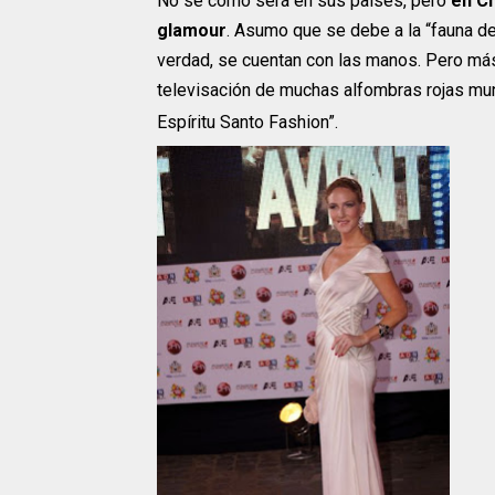
No sé cómo será en sus países, pero
en Ch
glamour
. Asumo que se debe a la “fauna d
verdad, se cuentan con las manos. Pero más a
televisación de muchas alfombras rojas mu
Espíritu Santo Fashion”.