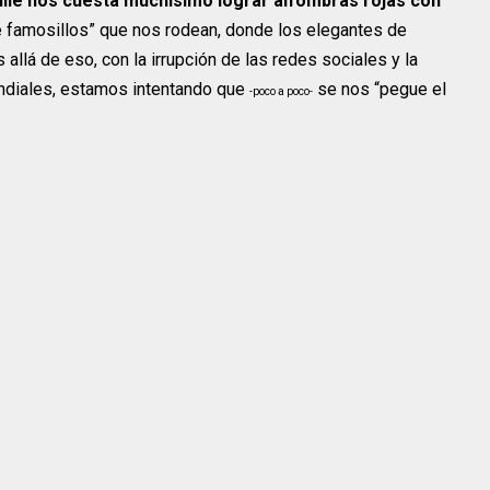
ile nos cuesta muchísimo lograr alfombras rojas con
e famosillos” que nos rodean, donde los elegantes de
llá de eso, con la irrupción de las redes sociales y la
ndiales, estamos intentando que
se nos “pegue el
-poco a poco-