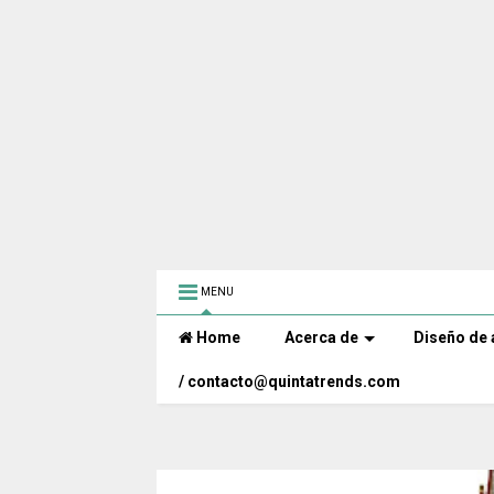
MENU
Home
Acerca de
Diseño de 
/ contacto@quintatrends.com