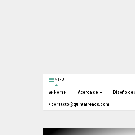
MENU
Home
Acerca de
Diseño de 
/ contacto@quintatrends.com