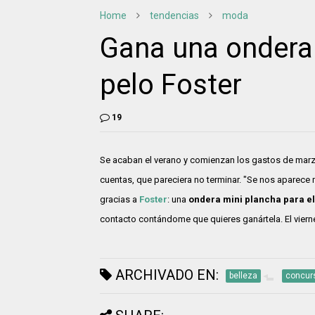
Home
tendencias
moda
Gana una ondera 
pelo Foster
19
Se acaban el verano y comienzan los gastos de mar
cuentas, que pareciera no terminar. "Se nos aparece m
gracias a
Foster
: una
ondera mini plancha para el
contacto contándome que quieres ganártela. El vierne
ARCHIVADO EN:
belleza
concur