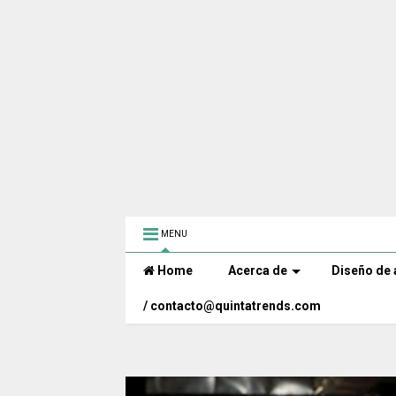
MENU
Home
Acerca de
Diseño de 
/ contacto@quintatrends.com