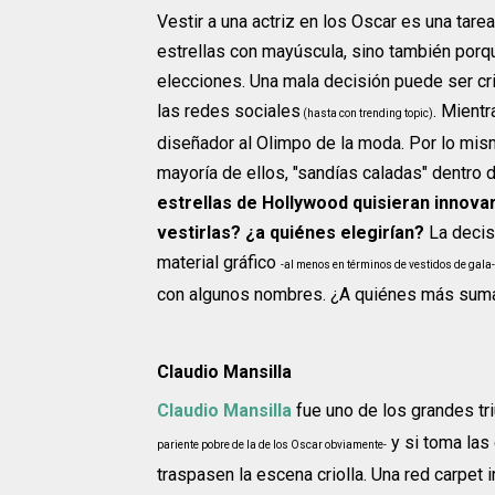
Vestir a una actriz en los Oscar es una tar
estrellas con mayúscula, sino también porq
elecciones. Una mala decisión puede ser cri
las redes sociales
. Mient
(hasta con trending topic)
diseñador al Olimpo de la moda. Por lo mism
mayoría de ellos, "sandías caladas" dentro 
estrellas de Hollywood quisieran innovar
vestirlas? ¿a quiénes elegirían?
La decis
material gráfico
-al menos en términos de vestidos de gala-
con algunos nombres. ¿A quiénes más suma
Claudio Mansilla
Claudio Mansilla
fue uno de los grandes tr
y si toma las
pariente pobre de la de los Oscar obviamente-
traspasen la escena criolla. Una red carpet 