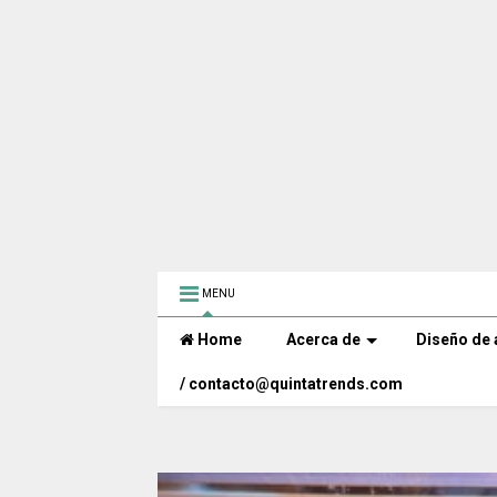
MENU
Home
Acerca de
Diseño de 
/ contacto@quintatrends.com