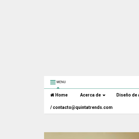
MENU
Home
Acerca de
Diseño de 
/ contacto@quintatrends.com