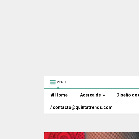
MENU
Home
Acerca de
Diseño de 
/ contacto@quintatrends.com