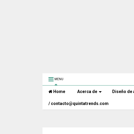
MENU
Home
Acerca de
Diseño de 
/ contacto@quintatrends.com