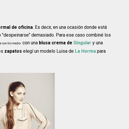
ormal de oficina
. Es decir, en una ocasión donde está
oco "despeinarse" demasiado. Para ese caso combiné los
con una
blusa crema de
Singular
y una
e son tiro medio-
os
zapatos
elegí un modelo Luisa de
La Horma
para