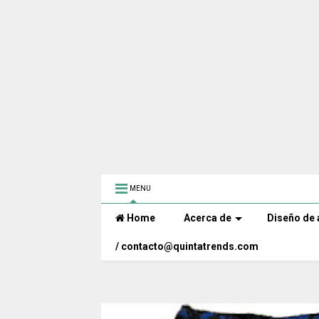
MENU
Home
Acerca de
Diseño de 
/ contacto@quintatrends.com