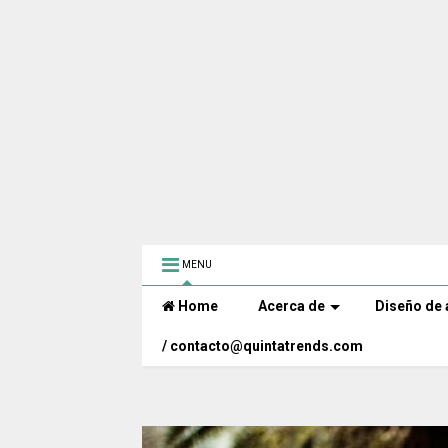
MENU
Home
Acerca de
Diseño de 
/ contacto@quintatrends.com