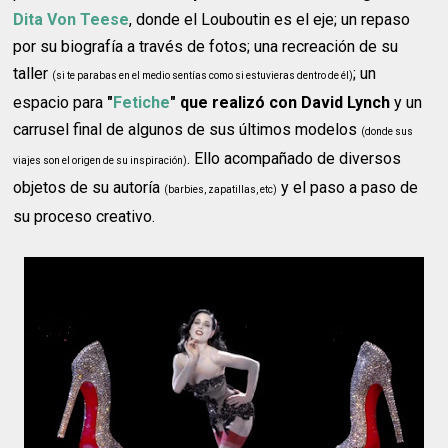
Dita Von Teese
, donde el Louboutin es el eje; un repaso
por su biografía a través de fotos; una recreación de su
taller
; un
(si te parabas en el medio sentías como si estuvieras dentro de él)
espacio para
"
Fetiche
" que realizó con David Lynch
y un
carrusel final de algunos de sus últimos modelos
(donde sus
. Ello acompañado de diversos
viajes son el origen de su inspiración)
objetos de su autoría
y el paso a paso de
(barbies, zapatillas, etc)
su proceso creativo.