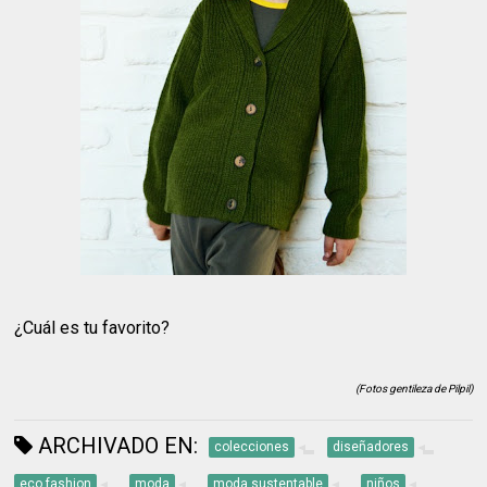
¿Cuál es tu favorito?
(Fotos gentileza de Pilpil)
ARCHIVADO EN:
colecciones
diseñadores
eco fashion
moda
moda sustentable
niños