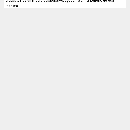
probar. QT es un medio colaborativo, ayúdame a mantenerlo de esa
manera.