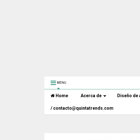
MENU
Home
Acerca de
Diseño de 
/ contacto@quintatrends.com