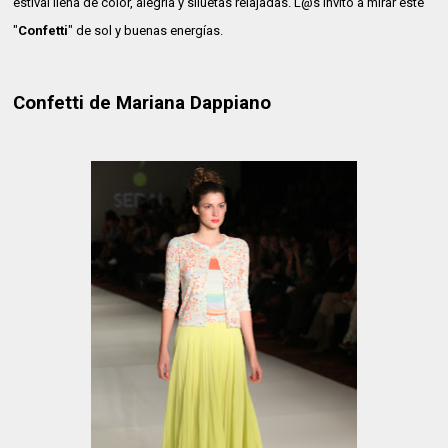
estival llena de color, alegría y siluetas relajadas. L@s invito a mirar este
"
Confetti
" de sol y buenas energías.
Confetti de Mariana Dappiano