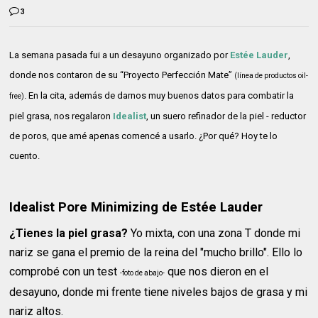
3
La semana pasada fui a un desayuno organizado por
Estée Lauder
,
donde nos contaron de su “Proyecto Perfección Mate”
(línea de productos oil-
. En la cita, además de darnos muy buenos datos para combatir la
free)
piel grasa, nos regalaron
Idealist
, un suero refinador de la piel - reductor
de poros, que amé apenas comencé a usarlo. ¿Por qué? Hoy te lo
cuento.
Idealist Pore Minimizing de Estée Lauder
¿Tienes la piel grasa?
Yo mixta, con una zona T donde mi
nariz se gana el premio de la reina del "mucho brillo". Ello lo
comprobé con un test
que nos dieron en el
-foto de abajo-
desayuno, donde mi frente tiene niveles bajos de grasa y mi
nariz altos.