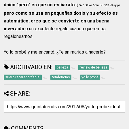
único "pero" es que no es barato
,
($76.600 los 50 ml - US$159 app)
pero como se usa en pequeñas dosis y su efecto es
automático, creo que se convierte en una buena
inversión
o un excelente regalo cuando queremos
regalonearnos.
Yo lo probé y me encantó. ¿Te animarías a hacerlo?
ARCHIVADO EN:
belleza
review de belleza
suero reparador facial
tendencias
yo lo probé
SHARE:
COMMENTS