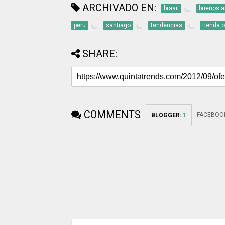
ARCHIVADO EN:
brasil
buenos a
peru
santiago
tendencias
tienda o
SHARE:
COMMENTS
FACEBOO
BLOGGER
:
1