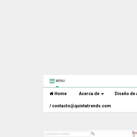
MENU
Home
Acerca de
Diseño de 
/ contacto@quintatrends.com