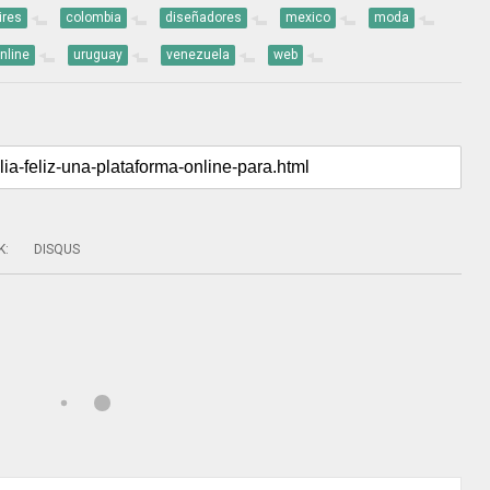
ires
colombia
diseñadores
mexico
moda
nline
uruguay
venezuela
web
K
:
DISQUS