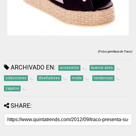
(Fotos gentileza de Traco)
ARCHIVADO EN:
accesorios
buenos aires
colecciones
diseñadores
moda
tendencias
zapatos
SHARE: