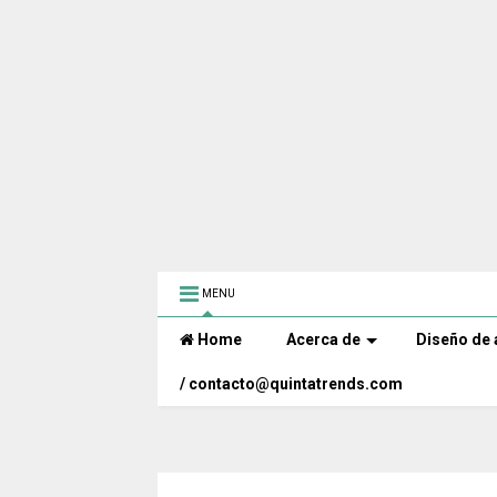
MENU
Home
Acerca de
Diseño de 
/ contacto@quintatrends.com