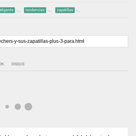
eligente
tendencias
zapatillas
OK
:
DISQUS