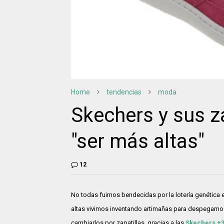
Home
tendencias
moda
Skechers y sus za
"ser más altas"
12
No todas fuimos bendecidas por la lotería genética 
altas vivimos inventando artimañas para despegarno
cambiarlos por zapatillas, gracias a las
Skechers +