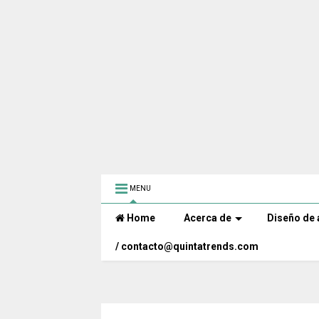
MENU
Home
Acerca de
Diseño de 
/ contacto@quintatrends.com