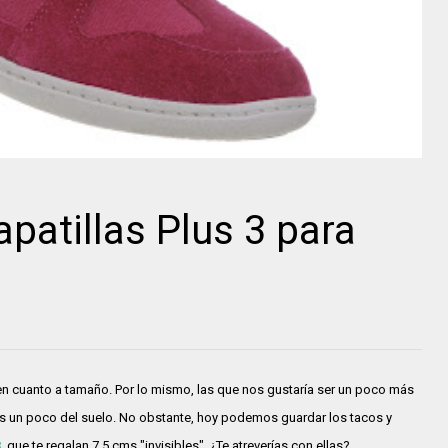
patillas Plus 3 para
en cuanto a tamaño. Por lo mismo, las que nos gustaría ser un poco más
s un poco del suelo. No obstante, hoy podemos guardar los tacos y
3
, que te regalan 7,5 cms "invisibles". ¿Te atreverías con ellas?