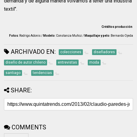
demanda y de alguna manera volvamos a tener una industria
textil".
Créditos producción
Fotos
: Rodrigo Adonis /
Modelo
: Constanza Muñoz /
Maquillaje y pelo
: Bernardo Ojeda
ARCHIVADO EN:
colecciones
diseñadores
diseño de autor chileno
entrevistas
moda
santiago
tendencias
SHARE:
COMMENTS