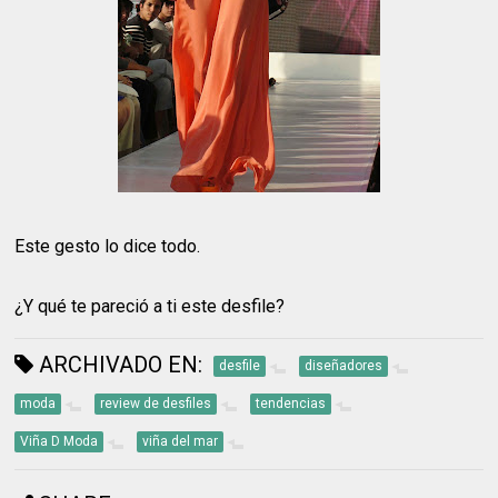
Este gesto lo dice todo.
¿Y qué te pareció a ti este desfile?
ARCHIVADO EN:
desfile
diseñadores
moda
review de desfiles
tendencias
Viña D Moda
viña del mar