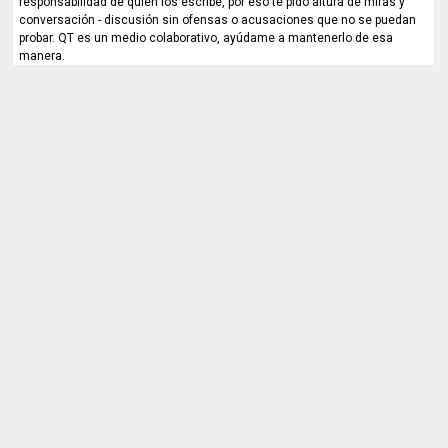
responsabilidad de quien los escribe, por eso te pido altura de miras y
conversación - discusión sin ofensas o acusaciones que no se puedan
probar. QT es un medio colaborativo, ayúdame a mantenerlo de esa
manera.