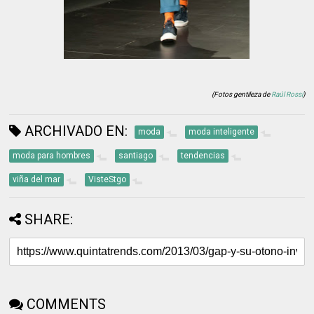
(Fotos gentileza de
Raúl Rossi
)
ARCHIVADO EN:
moda
moda inteligente
moda para hombres
santiago
tendencias
viña del mar
VisteStgo
SHARE:
COMMENTS