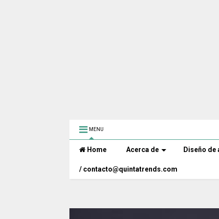
MENU
Home
Acerca de
Diseño de 
/ contacto@quintatrends.com