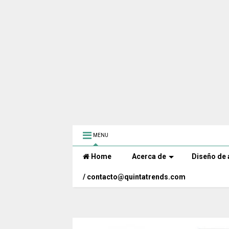
MENU
Home
Acerca de
Diseño de 
/ contacto@quintatrends.com