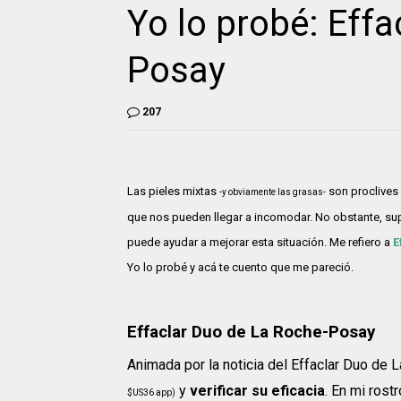
Yo lo probé: Eff
Posay
207
Las pieles mixtas
son proclives
-y obviamente las grasas-
que nos pueden llegar a incomodar. No obstante, su
puede ayudar a mejorar esta situación. Me refiero a
E
Yo lo probé y acá te cuento que me pareció.
Effaclar Duo de La Roche-Posay
Animada por la noticia del Effaclar Duo de
y
verificar su eficacia
. En mi rost
$US36 app)