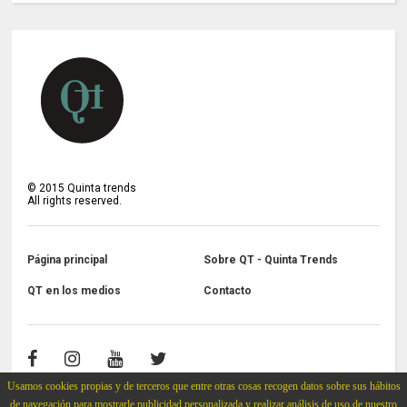
©
2015
Quinta trends
All rights reserved.
Página principal
Sobre QT - Quinta Trends
QT en los medios
Contacto
Usamos cookies propias y de terceros que entre otras cosas recogen datos sobre sus hábitos
de navegación para mostrarle publicidad personalizada y realizar análisis de uso de nuestro