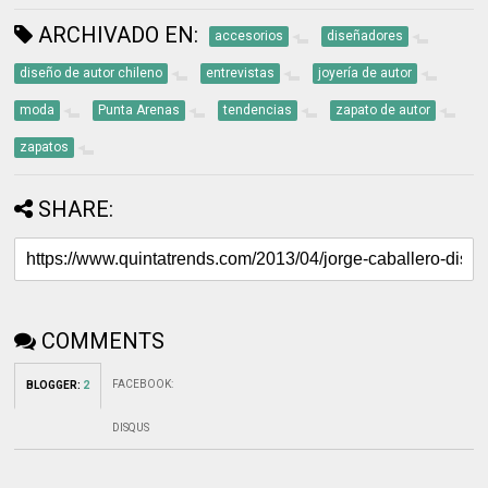
ARCHIVADO EN:
accesorios
diseñadores
diseño de autor chileno
entrevistas
joyería de autor
moda
Punta Arenas
tendencias
zapato de autor
zapatos
SHARE:
COMMENTS
FACEBOOK
:
BLOGGER
:
2
DISQUS