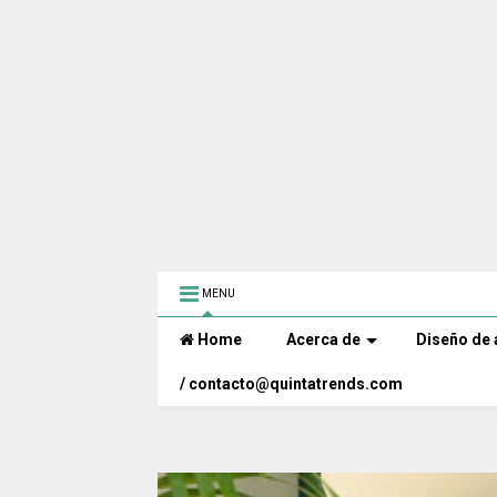
MENU
Home
Acerca de
Diseño de 
/ contacto@quintatrends.com