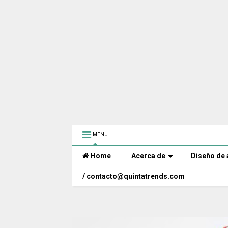
MENU
Home
Acerca de
Diseño de 
/ contacto@quintatrends.com