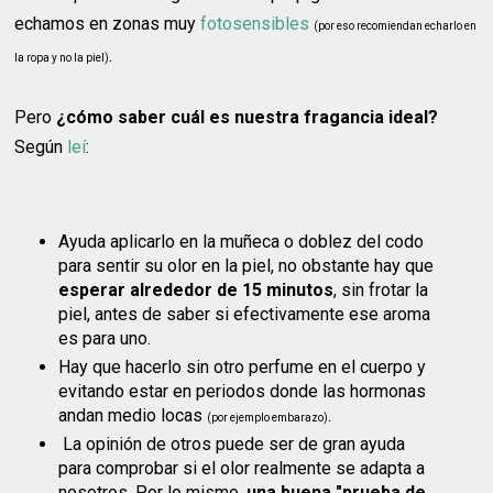
echamos en zonas muy
fotosensibles
(por eso recomiendan echarlo en
.
la ropa y no la piel)
Pero
¿cómo saber cuál es nuestra fragancia ideal?
Según
leí
:
Ayuda aplicarlo en la muñeca o doblez del codo
para sentir su olor en la piel, no obstante hay que
esperar alrededor de 15 minutos
, sin frotar la
piel, antes de saber si efectivamente ese aroma
es para uno.
Hay que hacerlo sin otro perfume en el cuerpo y
evitando estar en periodos donde las hormonas
andan medio locas
.
(por ejemplo embarazo)
La opinión de otros puede ser de gran ayuda
para comprobar si el olor realmente se adapta a
nosotros. Por lo mismo,
una buena "prueba de