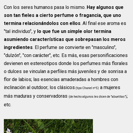
Con los seres humanos pasa lo mismo.
Hay algunos que
son tan fieles a cierto perfume o fragancia, que uno
termina relacionándolos con ellos
. Al final ese aroma es
"tal individuo", y
lo que fue un simple olor termina
asumiendo características que sobrepasan los meros
ingredientes
. El perfume se convierte en "masculino",
"dulzón", "con carácter", etc. Es más, esas personificaciones
devienen en estereotipos donde los perfumes más florales
o dulces se vinculan a perfiles más juveniles y de sonrisa a
flor de labios; las esencias amaderadas a hombres con
inclinación al outdoor; los clásicos
a mujeres
(tipo Chanel nº5)
más maduras y conservadoras
;
(de hecho algunos les dicen de "abuelitas")
etc.