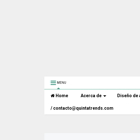
MENU
Home
Acerca de
Diseño de 
/ contacto@quintatrends.com