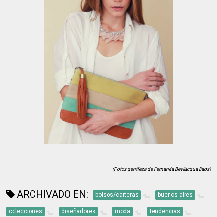
(Fotos gentileza de Fernanda Bevilacqua Bags)
ARCHIVADO EN:
bolsos/carteras
buenos aires
colecciones
diseñadores
moda
tendencias