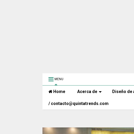
MENU
Home
Acerca de
Diseño de 
/ contacto@quintatrends.com