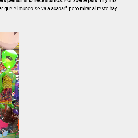
era pensar si lo necesitamos. Por suerte para mi y mis
r que el mundo se va a acabar", pero mirar al resto hay