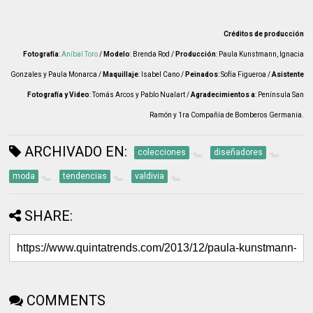
Créditos de producción
Fotografía
:
Aníbal Toro
/
Modelo
: Brenda Rod /
Producción
: Paula Kunstmann, Ignacia
Gonzales y Paula Monarca /
Maquillaje
: Isabel Cano /
Peinados
: Sofía Figueroa /
Asistente
Fotografía y Video
: Tomás Arcos y Pablo Nualart /
Agradecimientos a
: Península San
Ramón y 1ra Compañía de Bomberos Germania.
ARCHIVADO EN:
colecciones
diseñadores
moda
tendencias
valdivia
SHARE:
COMMENTS