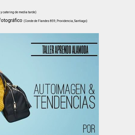
 y catering de media tarde)
fotográfico
(Conde de Flandes 859, Providencia, Santiago)