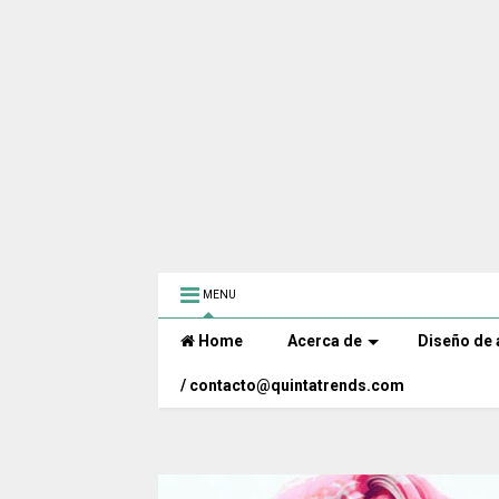
MENU
Home
Acerca de
Diseño de 
/ contacto@quintatrends.com