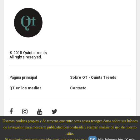
©
2015
Quinta trends
All rights reserved.
Página principal
Sobre QT - Quinta Trends
QT en los medios
Contacto
Usamos cookies propias y de terceros que entre otras cosas recogen datos sobre sus hábitos
de navegación para mostrarle publicidad personalizada y realizar análisis de uso de nuestro
sitio.
Si continúa navegando consideramos que acepta su uso.
OK
Más información
|
Y más