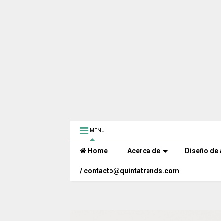
MENU
Home
Acerca de
Diseño de 
/ contacto@quintatrends.com