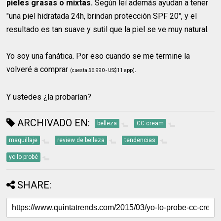
pieles grasas o mixtas.
Según leí además ayudan a tener
"una piel hidratada 24h, brindan protección SPF 20", y el
resultado es tan suave y sutil que la piel se ve muy natural.
Yo soy una fanática. Por eso cuando se me termine la
volveré a comprar
.
(cuesta $6.990 - US$11 app)
Y ustedes ¿la probarían?
ARCHIVADO EN:
belleza
CC cream
maquillaje
review de belleza
tendencias
yo lo probé
SHARE: