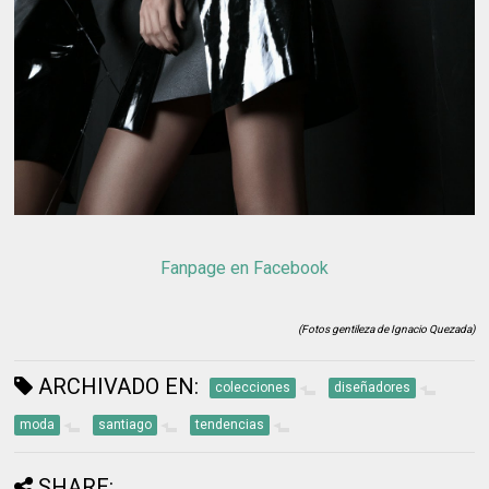
Fanpage en Facebook
(Fotos gentileza de Ignacio Quezada)
ARCHIVADO EN:
colecciones
diseñadores
moda
santiago
tendencias
SHARE: