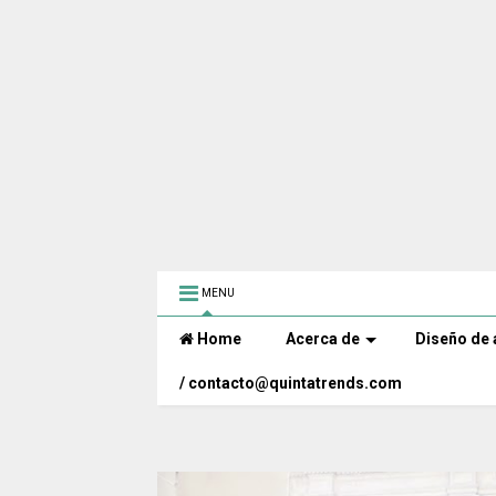
MENU
Home
Acerca de
Diseño de 
/ contacto@quintatrends.com