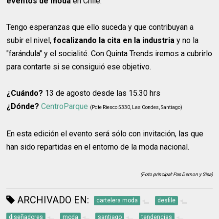
eventos de moda
en Chile.
Tengo esperanzas que ello suceda y que contribuyan a
subir el nivel,
focalizando la cita en la industria
y no la
"farándula" y el socialité. Con Quinta Trends iremos a cubrirlo
para contarte si se consiguió ese objetivo.
¿Cuándo?
13 de agosto desde las 15.30 hrs
¿Dónde?
CentroParque
(Pdte Riesco 5330, Las Condes, Santiago)
En esta edición el evento será sólo con invitación, las que
han sido repartidas en el entorno de la moda nacional.
(Foto principal: Pas Demon y Sisa)
ARCHIVADO EN:
cartelera moda
desfile
diseñadores
moda
santiago
tendencias