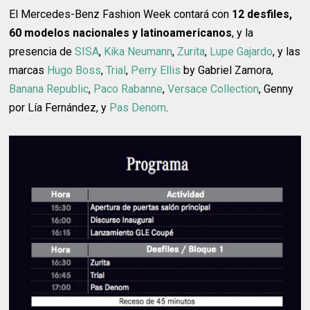
El Mercedes-Benz Fashion Week contará con
12 desfiles,
60 modelos nacionales y latinoamericanos
, y la
presencia de
SISA
,
Kika Neumann
,
Zurita
,
Lupe Gajardo
, y las
marcas
Hugo Boss
,
Trial
,
Perry Ellis
by Gabriel Zamora,
Banana Republic
,
Paco Rabanne
,
Versace Collection
, Genny
por Lía Fernández, y
Pas Denom
.