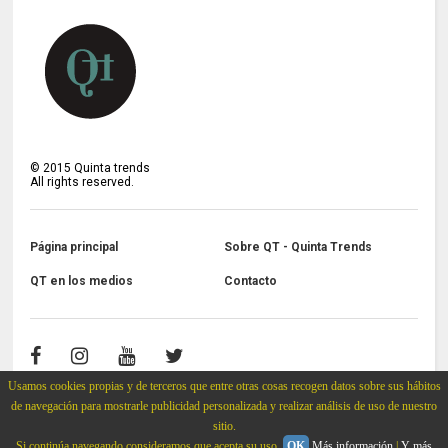
©
2015
Quinta trends
All rights reserved.
Página principal
Sobre QT - Quinta Trends
QT en los medios
Contacto
Usamos cookies propias y de terceros que entre otras cosas recogen datos sobre sus hábitos
de navegación para mostrarle publicidad personalizada y realizar análisis de uso de nuestro
sitio.
Si continúa navegando consideramos que acepta su uso.
OK
Más información
|
Y más