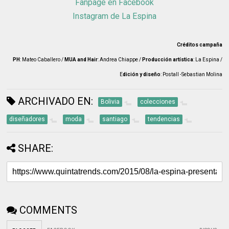
Fanpage en Facebook
Instagram de La Espina
Créditos campaña
PH
: Mateo Caballero /
MUA and Hair
: Andrea Chiappe /
Producción artística
: La Espina /
E
dición y diseño
: Postall -Sebastian Molina
ARCHIVADO EN:
Bolivia
colecciones
diseñadores
moda
santiago
tendencias
SHARE:
COMMENTS