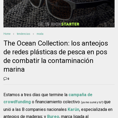
Home
tendencias
moda
The Ocean Collection: los anteojos
de redes plásticas de pesca en pos
de combatir la contaminación
marina
0
Estamos a tres días que termine la
campaña de
crowdfunding
o financiamiento colectivo
que
(ya me sumé y tú?)
unió a las B companies nacionales
Karün
, especializada en
anteojos de maderas; y
Bureo
, marca ligada al