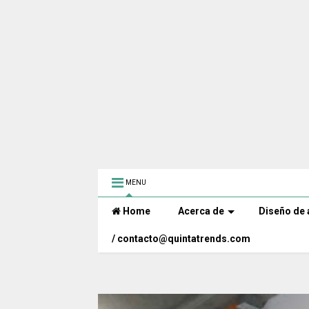
MENU
Home
Acerca de
Diseño de 
/ contacto@quintatrends.com