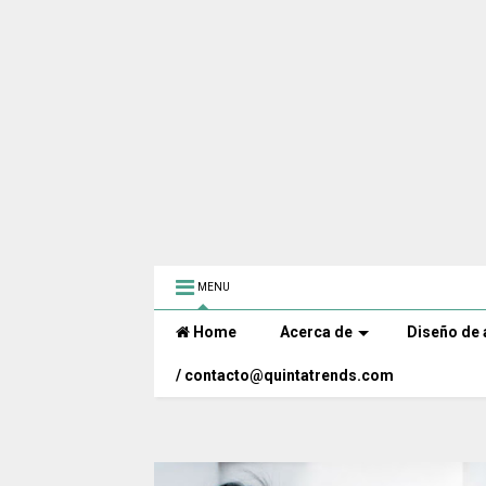
MENU
Home
Acerca de
Diseño de 
/ contacto@quintatrends.com