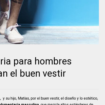
ria para hombres
 el buen vestir
 su hijo, Matías, por el buen vestir, el diseño y lo estético,
ndumentaria masculina
, que mezcla altos estándares de