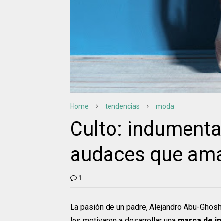
Home
tendencias
moda
Culto: indumenta
audaces que aman
1
La pasión de un padre, Alejandro Abu-Ghosh, y
los motivaron a desarrollar una
marca de i