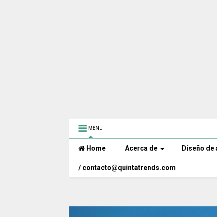
MENU
Home
Acerca de
Diseño de 
/ contacto@quintatrends.com