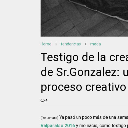
Home
tendencias
moda
Testigo de la cr
de Sr.Gonzalez: 
proceso creativo
4
Ya pasó un poco más de una seman
(Por Lontano)
Valparaíso 2016
y me nació, como testigo p