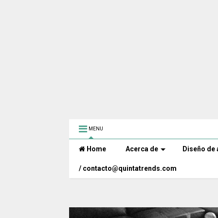
MENU
Home
Acerca de
Diseño de 
/ contacto@quintatrends.com