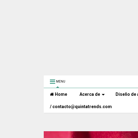
MENU
Home
Acerca de
Diseño de 
/ contacto@quintatrends.com