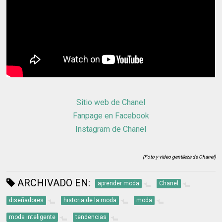
Sitio web de Chanel
Fanpage en Facebook
Instagram de Chanel
(Foto y video gentileza de Chanel)
ARCHIVADO EN:
aprender moda
Chanel
diseñadores
historia de la moda
moda
moda inteligente
tendencias